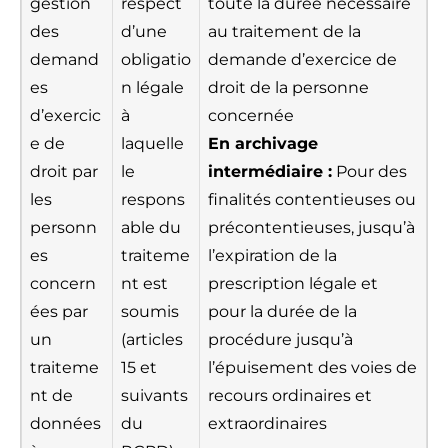
gestion
respect
toute la durée nécessaire
des
d’une
au traitement de la
demand
obligatio
demande d’exercice de
es
n légale
droit de la personne
d’exercic
à
concernée
e de
laquelle
En archivage
droit par
le
intermédiaire :
Pour des
les
respons
finalités contentieuses ou
personn
able du
précontentieuses, jusqu’à
es
traiteme
l’expiration de la
concern
nt est
prescription légale et
ées par
soumis
pour la durée de la
un
(articles
procédure jusqu’à
traiteme
15 et
l’épuisement des voies de
nt de
suivants
recours ordinaires et
données
du
extraordinaires