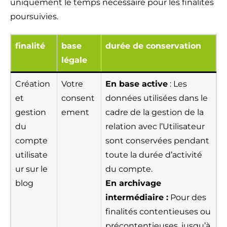
uniquement le temps nécessaire pour les finalités
poursuivies.
finalité
base
durée de conservation
légale
Création
Votre
En base active
: Les
et
consent
données utilisées dans le
gestion
ement
cadre de la gestion de la
du
relation avec l’Utilisateur
compte
sont conservées pendant
utilisate
toute la durée d’activité
ur sur le
du compte.
blog
En archivage
intermédiaire :
Pour des
finalités contentieuses ou
précontentieuses, jusqu’à