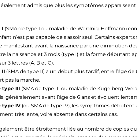
néralement admis que plus les symptômes apparaissent tô
 I
(SMA de type I ou maladie de Werdnig-Hoffmann) com
fant n’est pas capable de s’assoir seul. Certains experts 
 se manifestant avant la naissance par une diminution 
re la naissance et 3 mois (type I) et la forme débutant apr
r 3 lettres (A, B et C).
II
(SMA de type II) a un début plus tardif, entre l’âge de 
ert pas la marche.
 type III
(SMA de type III ou maladie de Kugelberg-Wel
s, généralement avant l’âge de 6 ans et évoluent lent
 type IV
(ou SMA de type IV), les symptômes débutent à l
ment très lente, voire absente dans certains cas.
également être étroitement liée au nombre de copies d