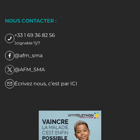
NOUS CONTACTER :
+33 1 69 36 82 56
Joignable 7j/7
@afm_sma
@AFM_SMA
Écrivez nous, c’est par
ICI