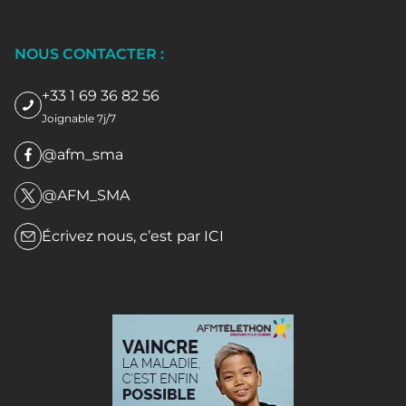
NOUS CONTACTER :
+33 1 69 36 82 56
Joignable 7j/7
@afm_sma
@AFM_SMA
Écrivez nous, c’est par
ICI