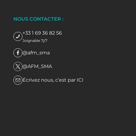
NOUS CONTACTER :
+33 1 69 36 82 56
Joignable 7j/7
@afm_sma
@AFM_SMA
Écrivez nous, c’est par
ICI