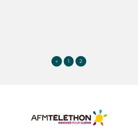
«
1
2