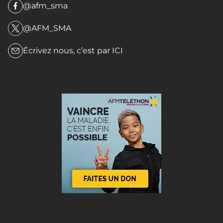
@afm_sma
@AFM_SMA
Écrivez nous, c’est par
ICI