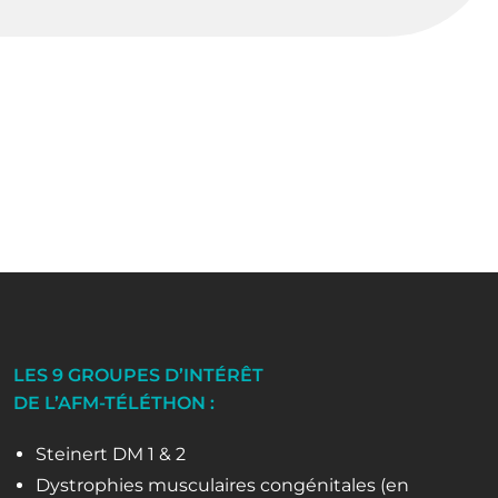
LES 9 GROUPES D’INTÉRÊT
DE L’AFM-TÉLÉTHON :
Steinert DM 1 & 2
Dystrophies musculaires congénitales (en