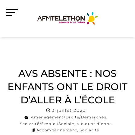
AVS ABSENTE : NOS
ENFANTS ONT LE DROIT
D’ALLER À L’ÉCOLE
3 juillet 2020
Aménagement/Droits/Démarches
,
Scolarité/Emploi/Sociale
,
Vie quotidienne
Accompagnement
,
Scolarité