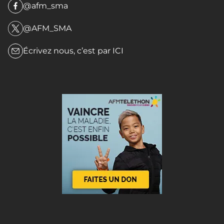
@afm_sma
@AFM_SMA
Écrivez nous, c’est par
ICI