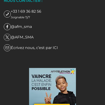
NOUS CONTACTER :
+33 1 69 36 82 56
Joignable 7j/7
@afm_sma
@AFM_SMA
Écrivez nous, c’est par
ICI