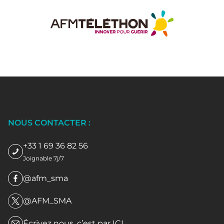
NOUS CONTACTER :
+33 1 69 36 82 56
Joignable 7j/7
@afm_sma
@AFM_SMA
Écrivez nous, c’est par
ICI