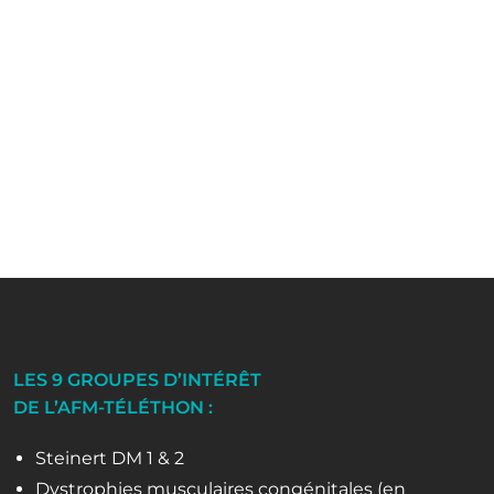
LES 9 GROUPES D’INTÉRÊT
DE L’AFM-TÉLÉTHON :
Steinert DM 1 & 2
Dystrophies musculaires congénitales (en