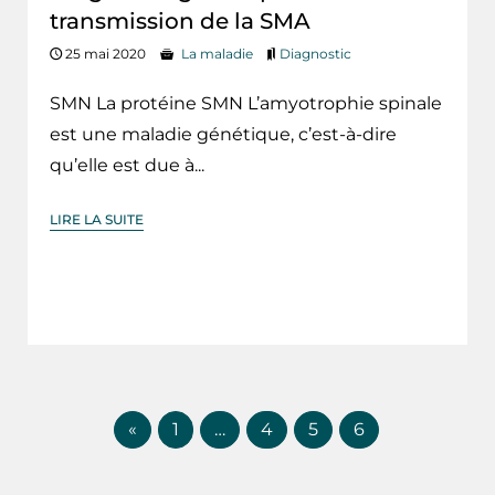
transmission de la SMA
25 mai 2020
La maladie
Diagnostic
SMN La protéine SMN L’amyotrophie spinale
est une maladie génétique, c’est-à-dire
qu’elle est due à...
LIRE LA SUITE
«
1
…
4
5
6