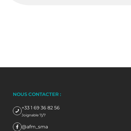
NOUS CONTACTER :
+33 1 69 36 82 56
Joignable 7j/7
@afm_sma