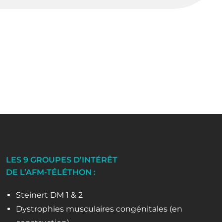
LES 9 GROUPES D’INTÉRÊT
DE L’AFM-TÉLÉTHON :
Steinert DM 1 & 2
Dystrophies musculaires congénitales (en