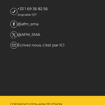
+33 1 69 36 82 56
Joignable 7j/7
@afm_sma
@AFM_SMA
Écrivez nous, c’est par
ICI
COPYRIGHT ©2024 AFM-TÉLÉTHON