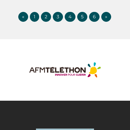
«
1
2
3
4
5
6
»